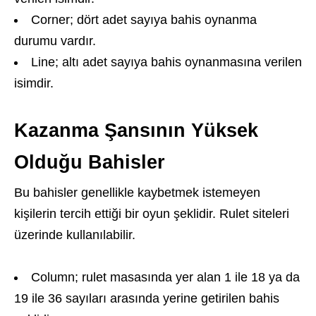
Corner; dört adet sayıya bahis oynanma
durumu vardır.
Line; altı adet sayıya bahis oynanmasına verilen
isimdir.
Kazanma Şansının Yüksek
Olduğu Bahisler
Bu bahisler genellikle kaybetmek istemeyen
kişilerin tercih ettiği bir oyun şeklidir. Rulet siteleri
üzerinde kullanılabilir.
Column; rulet masasında yer alan 1 ile 18 ya da
19 ile 36 sayıları arasında yerine getirilen bahis