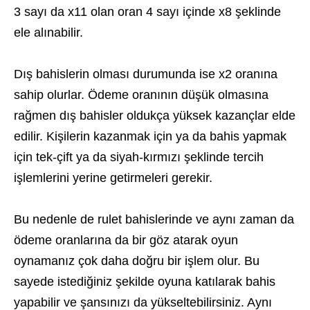
3 sayı da x11 olan oran 4 sayı içinde x8 şeklinde
ele alınabilir.
Dış bahislerin olması durumunda ise x2 oranına
sahip olurlar. Ödeme oranının düşük olmasına
rağmen dış bahisler oldukça yüksek kazançlar elde
edilir. Kişilerin kazanmak için ya da bahis yapmak
için tek-çift ya da siyah-kırmızı şeklinde tercih
işlemlerini yerine getirmeleri gerekir.
Bu nedenle de rulet bahislerinde ve aynı zaman da
ödeme oranlarına da bir göz atarak oyun
oynamanız çok daha doğru bir işlem olur. Bu
sayede istediğiniz şekilde oyuna katılarak bahis
yapabilir ve şansınızı da yükseltebilirsiniz. Aynı