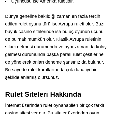
Üçüncüsü ise Amerika ruletidir.
Dünya geneline bakıldığı zaman en fazla tercih
edilen rulet oyunu türü ise Avrupa ruleti olur. Bazı
büyük casino sitelerinde ise bu üç oyunun üçünü
de bulmak mümkün olur. Klasik Avrupa ruletinin
sıkıcı gelmesi durumunda ve aynı zaman da kolay
gelmesi durumunda başka paralı rulet çeşitlerine
de yönelerek onları deneme şansınız da bulunur.
Bu sayede rulet kurallarını da çok daha iyi bir
şekilde anlamış olursunuz.
Rulet Siteleri Hakkında
İnternet üzerinden rulet oynanabilen bir çok farklı
casino sitesi yer alır. Bu siteler üzerinden oyun