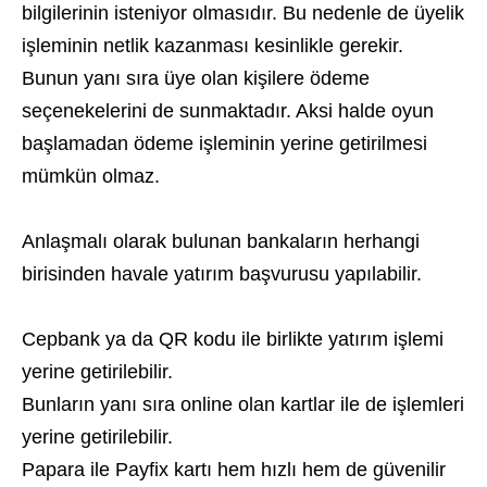
bilgilerinin isteniyor olmasıdır. Bu nedenle de üyelik
işleminin netlik kazanması kesinlikle gerekir.
Bunun yanı sıra üye olan kişilere ödeme
seçenekelerini de sunmaktadır. Aksi halde oyun
başlamadan ödeme işleminin yerine getirilmesi
mümkün olmaz.
Anlaşmalı olarak bulunan bankaların herhangi
birisinden havale yatırım başvurusu yapılabilir.
Cepbank ya da QR kodu ile birlikte yatırım işlemi
yerine getirilebilir.
Bunların yanı sıra online olan kartlar ile de işlemleri
yerine getirilebilir.
Papara ile Payfix kartı hem hızlı hem de güvenilir