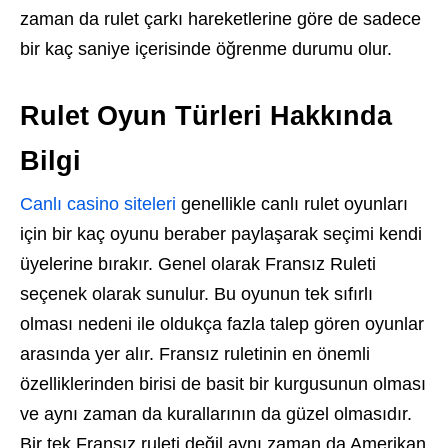
zaman da rulet çarkı hareketlerine göre de sadece
bir kaç saniye içerisinde öğrenme durumu olur.
Rulet Oyun Türleri Hakkında
Bilgi
Canlı casino siteleri
genellikle canlı rulet oyunları
için bir kaç oyunu beraber paylaşarak seçimi kendi
üyelerine bırakır. Genel olarak Fransız Ruleti
seçenek olarak sunulur. Bu oyunun tek sıfırlı
olması nedeni ile oldukça fazla talep gören oyunlar
arasında yer alır. Fransız ruletinin en önemli
özelliklerinden birisi de basit bir kurgusunun olması
ve aynı zaman da kurallarının da güzel olmasıdır.
Bir tek Fransız ruleti değil aynı zaman da Amerikan