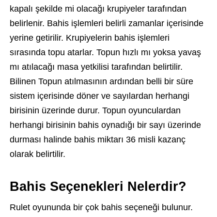
kapalı şekilde mi olacağı krupiyeler tarafından
belirlenir. Bahis işlemleri belirli zamanlar içerisinde
yerine getirilir. Krupiyelerin bahis işlemleri
sırasında topu atarlar. Topun hızlı mı yoksa yavaş
mı atılacağı masa yetkilisi tarafından belirtilir.
Bilinen Topun atılmasının ardından belli bir süre
sistem içerisinde döner ve sayılardan herhangi
birisinin üzerinde durur. Topun oyunculardan
herhangi birisinin bahis oynadığı bir sayı üzerinde
durması halinde bahis miktarı 36 misli kazanç
olarak belirtilir.
Bahis Seçenekleri Nelerdir?
Rulet oyununda bir çok bahis seçeneği bulunur.